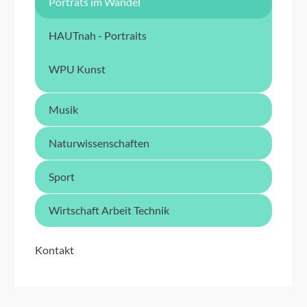
Porträts im Wandel
HAUTnah - Portraits
WPU Kunst
Musik
Naturwissenschaften
Sport
Wirtschaft Arbeit Technik
Kontakt