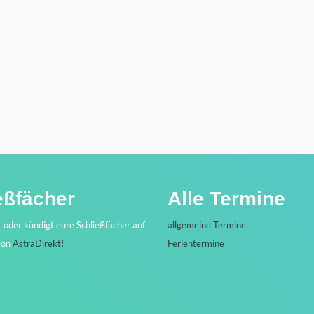
eßfächer
Alle Termine
t oder kündigt eure Schließfächer auf
allgemeine Termine
von
AstraDirekt!
Ferientermine