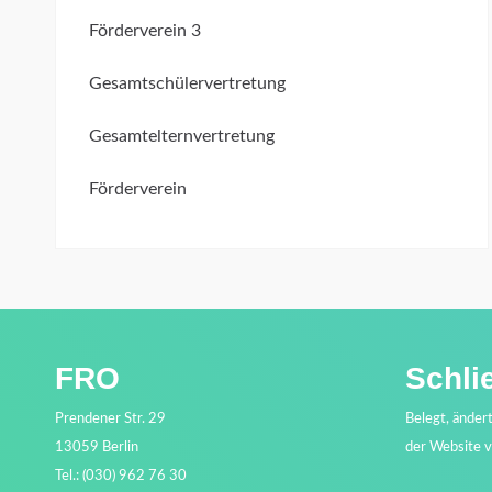
Förderverein 3
Gesamtschülervertretung
Gesamtelternvertretung
Förderverein
FRO
Schli
Prendener Str. 29
Belegt, änder
13059 Berlin
der Website 
Tel.: (030) 962 76 30