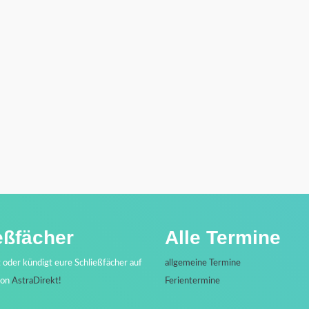
eßfächer
Alle Termine
t oder kündigt eure Schließfächer auf
allgemeine Termine
von
AstraDirekt!
Ferientermine