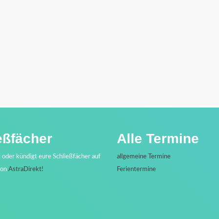
eßfächer
Alle Termine
t oder kündigt eure Schließfächer auf
allgemeine Termine
von
AstraDirekt!
Ferientermine