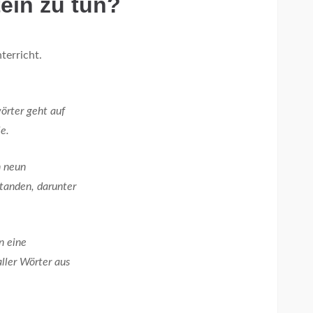
tein zu tun?
terricht.
örter geht auf
e.
n neun
tanden, darunter
n eine
ller Wörter aus