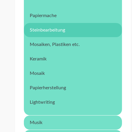
Papiermache
Steinbearbeitung
Mosaiken, Plastiken etc.
Keramik
Mosaik
Papierherstellung
Lightwriting
Musik