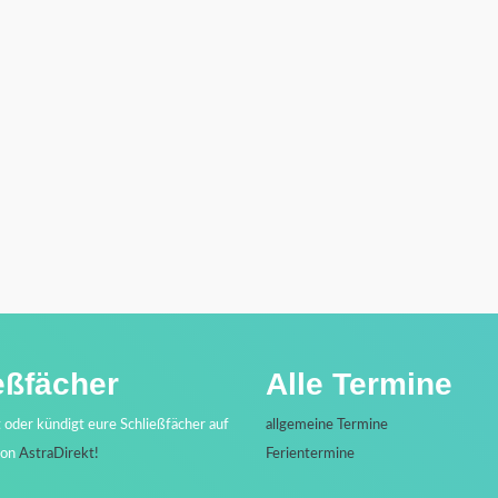
eßfächer
Alle Termine
t oder kündigt eure Schließfächer auf
allgemeine Termine
von
AstraDirekt!
Ferientermine