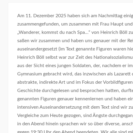
Am 11. Dezember 2025 haben sich am Nachmittag einige 
zusammengefunden, um zusammen mit Frau Haupt und 
„Wanderer, kommst du nach Spa…“ von Heinrich Böll zu
saßen wir zusammen und haben uns genauer mit der Rel
auseinandergesetzt (im Text genannte Figuren waren hier
Heinrich Böll selbst war zur Zeit des Nationalsozialism
aus der Sicht eines jungen Soldaten, der, nachdem er im
Gymnasium gebracht wird, das inzwischen als Lazarett di
abstrakte, indirekte Art und im Fokus der Vorbildfigure
Geschichte durchgelesen und besprochen hatten, durfte
genannten Figuren genauer kennenlernen und haben ein
intensiven Auseinandersetzung mit dem Text sind wir 
Vergleiche zum Heute gezogen, sind Ängste durchgegang
in den Abend hinein sprachen wir so über diverse, ansch
gegen 19:30 Uhr den Abend beendeten. Wir alle sind mi